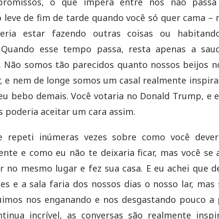
romissos, o que impera entre nós não passa
 leve de fim de tarde quando você só quer cama –
eria estar fazendo outras coisas ou habitand
. Quando esse tempo passa, resta apenas a sau
o. Não somos tão parecidos quanto nossos beijos 
r, e nem de longe somos um casal realmente inspira
eu bebo demais. Você votaria no Donald Trump, e
s poderia aceitar um cara assim.
 e repeti inúmeras vezes sobre como você deveri
nte e como eu não te deixaria ficar, mas você se
r no mesmo lugar e fez sua casa. E eu achei que 
es e a sala faria dos nossos dias o nosso lar, ma
uimos nos enganando e nos desgastando pouco a 
tinua incrível, as conversas são realmente insp