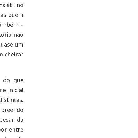
sisti no
 mas quem
 também –
tória não
 quase um
m cheirar
r do que
e inicial
istintas.
rpreendo
apesar da
por entre