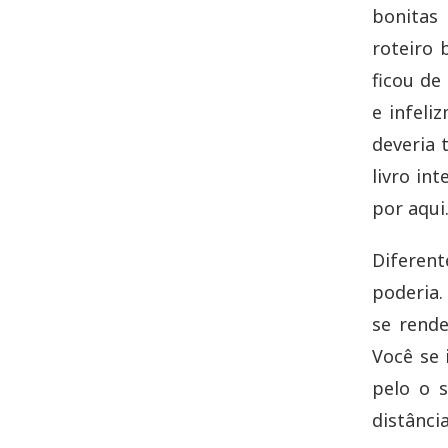
bonitas
roteiro 
ficou de
e infeli
deveria 
livro in
por aqui
Diferen
poderia.
se rende
Você se
pelo o s
distânci