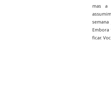
mas a p
assumim
semana 
Embora v
ficar. V