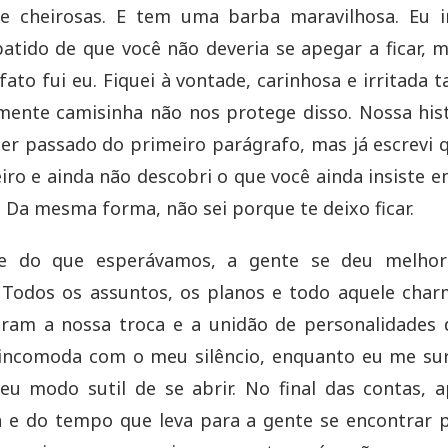
 e cheirosas. E tem uma barba maravilhosa. Eu in
batido de que você não deveria se apegar a ficar,
 fato fui eu. Fiquei à vontade, carinhosa e irritada
zmente camisinha não nos protege disso. Nossa his
ter passado do primeiro parágrafo, mas já escrevi
teiro e ainda não descobri o que você ainda insiste e
. Da mesma forma, não sei porque te deixo ficar.
te do que esperávamos, a gente se deu melho
 Todos os assuntos, os planos e todo aquele charm
ram a nossa troca e a unidão de personalidades d
 incomoda com o meu silêncio, enquanto eu me su
eu modo sutil de se abrir. No final das contas, 
a e do tempo que leva para a gente se encontrar 