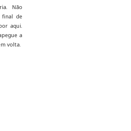
ria. Não
final de
or aqui.
 apegue a
em volta.