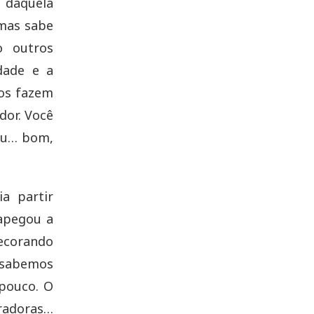
 daquela
 mas sabe
o outros
dade e a
nos fazem
dor. Você
 eu… bom,
a partir
 apegou a
decorando
s sabemos
pouco. O
iradoras…