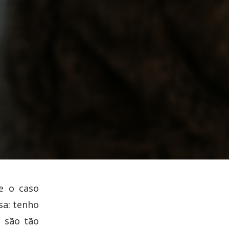
e o caso
sa: tenho
s são tão