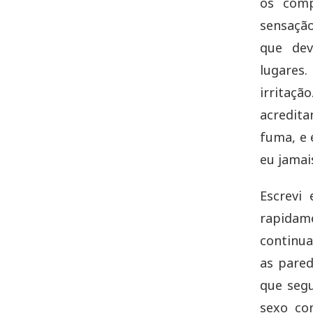
os comp
sensação
que dev
lugares
irritaçã
acredita
fuma, e 
eu jamai
Escrevi
rapidame
continua
as pared
que seg
sexo con