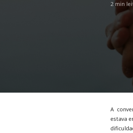
2 min le
A conve
estava e
dificuld