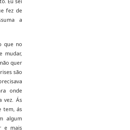
o. Eu sei
e fez de
ssuma a
o que no
e mudar,
não quer
rises são
precisava
ara onde
a vez. Ás
e tem, ás
Em algum
r e mais