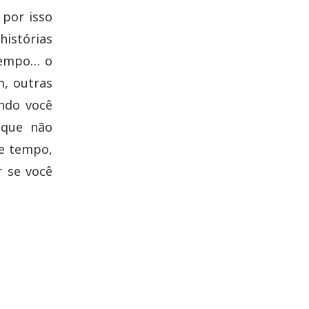
 por isso
histórias
tempo… o
, outras
undo você
 que não
de tempo,
r se você