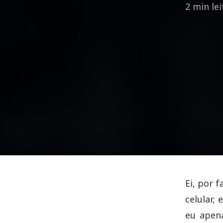
2 min le
Ei, por 
celular,
eu apena