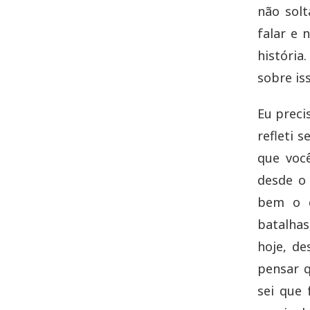
não sol
falar e 
história
sobre is
Eu preci
refleti 
que voc
desde o
bem o q
batalhas
hoje, de
pensar q
sei que