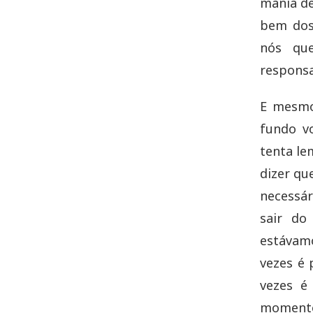
mania de
bem dos
nós qu
responsa
E mesmo
fundo v
tenta l
dizer qu
necessár
sair do
estávamo
vezes é 
vezes é
momento