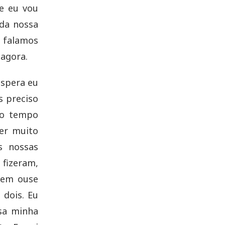
e eu vou
 da nossa
á falamos
 agora.
espera eu
s preciso
to tempo
er muito
s nossas
 fizeram,
 nem ouse
 dois. Eu
sa minha