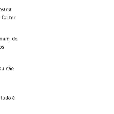
rvar a
 foi ter
 mim, de
os
 ou não
 tudo é