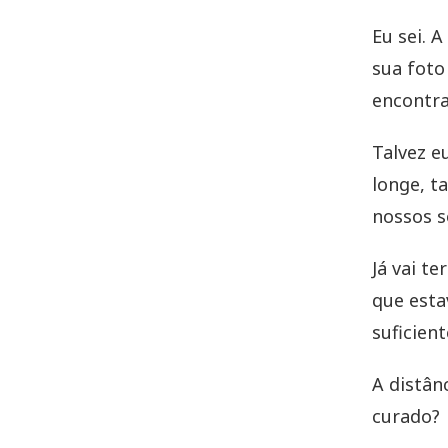
Eu sei. A
sua fot
encontra
Talvez e
longe, t
nossos 
Já vai t
que esta
suficien
A distân
curado?