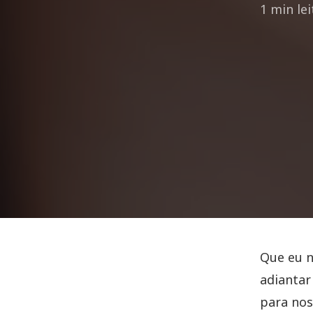
1 min le
Que eu n
adiantar
para no