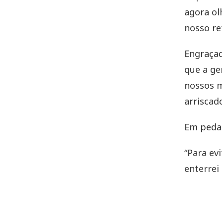
agora ol
nosso re
Engraçad
que a ge
nossos m
arriscad
Em peda
“Para evi
enterrei