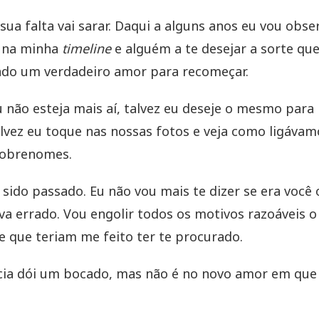
 sua falta vai sarar. Daqui a alguns anos eu vou obse
o na minha
timeline
e alguém a te desejar a sorte que
do um verdadeiro amor para recomeçar.
u não esteja mais aí, talvez eu deseje o mesmo para
alvez eu toque nas nossas fotos e veja como ligávam
sobrenomes.
er sido passado. Eu não vou mais te dizer se era você
va errado. Vou engolir todos os motivos razoáveis o
te que teriam me feito ter te procurado.
cia dói um bocado, mas não é no novo amor em que