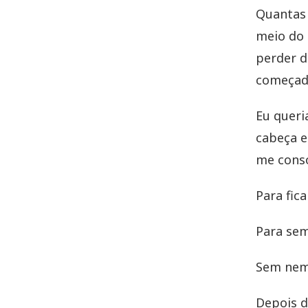
Quantas 
meio do 
perder d
começad
Eu queri
cabeça e
me conso
Para fica
Para se
Sem nem 
Depois d