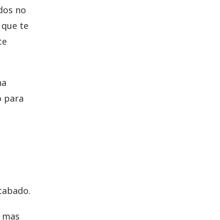
dos no
 que te
te
ha
o para
cabado.
, mas