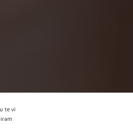
 te vi
giram