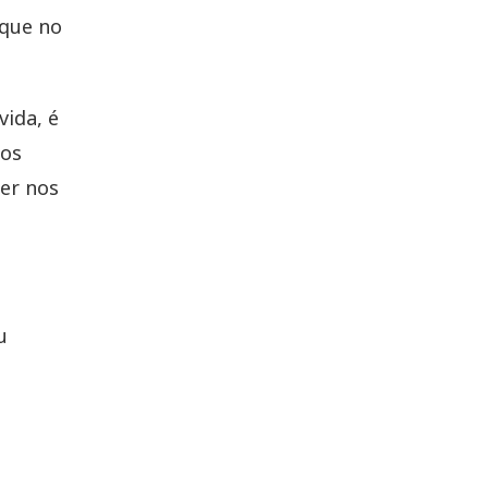
 que no
ida, é
 os
er nos
u